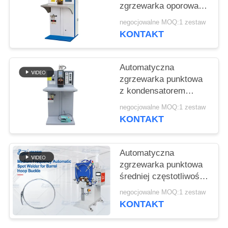
POPROSIĆ
zgrzewarka oporowa
O
energia pojemnościowa
negocjowalne MOQ:1 zestaw
zgrzewarka punktowa
WYCENĘ
KONTAKT
zgrzewarka punktowa
ze stali nierdzewnej
cena
MAPA
Automatyczna
zgrzewarka punktowa
WITRYNY
z kondensatorem
akumulatorowym
negocjowalne MOQ:1 zestaw
POLITYKA
Czysty nikiel 18650
KONTAKT
Spawarka
PRYWATNOŚCI
akumulatorowa
Automatyczna
zgrzewarka punktowa
średniej częstotliwości
z podwójną głowicą
negocjowalne MOQ:1 zestaw
zgrzewającą i
KONTAKT
technologią
inwertorową MFDC do