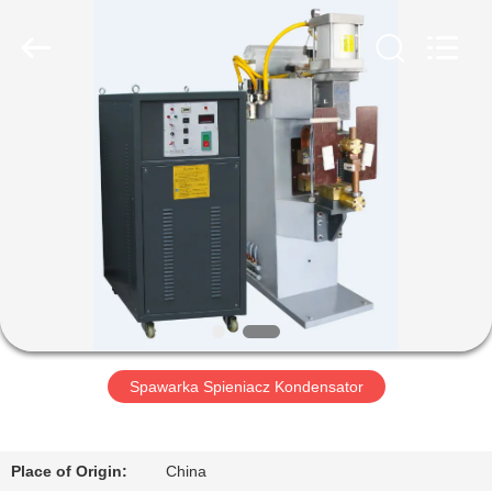
2026
GUANGDONG
HWASHI
TECHNOLOGY
INC..
All
Rights
Reserved.
DOM
PRODUKTY
O
NAS
WYCIECZKA
PO
Spawarka Spieniacz Kondensator
FABRYCE
Place of Origin:
China