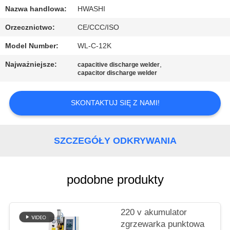
KONTROLA
Nazwa handlowa:
HWASHI
JAKOŚCI
Orzecznictwo:
CE/CCC/ISO
Model Number:
WL-C-12K
SKONTAKTUJ
Najważniejsze:
,
capacitive discharge welder
SIĘ
capacitor discharge welder
Z
NAMI
SKONTAKTUJ SIĘ Z NAMI!
AKTUALNOŚCI
SZCZEGÓŁY ODKRYWANIA
SPRAWY
podobne produkty
BLOG
220 v akumulator
zgrzewarka punktowa