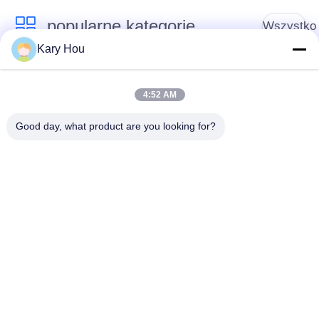
klamer z obręczą
popularne kategorie
baryłkową
Wszystko
Kary Hou
Maszyna do
Maszyna do
zgrzewania
spawania siatki
4:52 AM
punktowego
drucianej
Good day, what product are you looking for?
spawarka
spawarka
kondensacyjna
zlewozmywakowa
Przemysłowe roboty
Spawarka IBC
spawalnicze
Spawarka Spieniacz
Spawarka DC
Kondensator