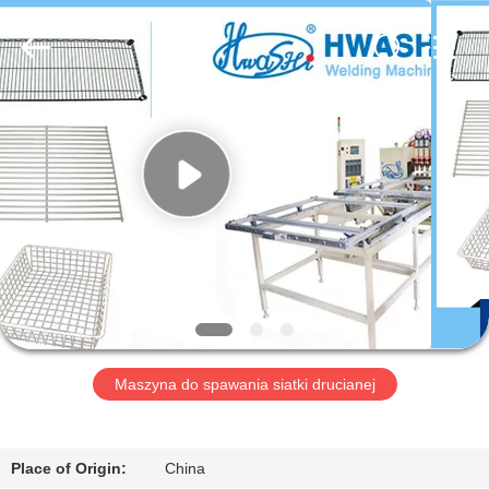
2026
GUANGDONG
HWASHI
TECHNOLOGY
INC..
All
Rights
Reserved.
DOM
PRODUKTY
O
NAS
WYCIECZKA
PO
Maszyna do spawania siatki drucianej
FABRYCE
Place of Origin:
China