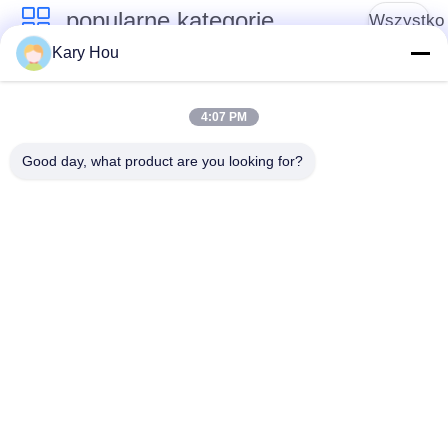
popularne kategorie
Wszystko
Kary Hou
Maszyna do
Maszyna do
zgrzewania
spawania siatki
4:07 PM
punktowego
drucianej
Good day, what product are you looking for?
spawarka
spawarka
kondensacyjna
zlewozmywakowa
Przemysłowe roboty
Spawarka IBC
spawalnicze
Spawarka Spieniacz
Spawarka DC
Kondensator