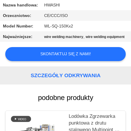
KONTROLA
Nazwa handlowa:
HWASHI
JAKOŚCI
Orzecznictwo:
CE/CCC/ISO
Model Number:
WL-SQ-150Kx2
SKONTAKTUJ
Najważniejsze:
,
wire welding machinery
wire welding equipment
SIĘ
Z
SKONTAKTUJ SIĘ Z NAMI!
NAMI
SZCZEGÓŁY ODKRYWANIA
AKTUALNOŚCI
SPRAWY
podobne produkty
POPROSIĆ
Lodówka Zgrzewarka
O
punktowa z drutu
stalowego Multipoint do