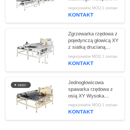
WYCENĘ
półki drucianej
negocjowalne MOQ:1 zestaw
KONTAKT
MAPA
WITRYNY
Zgrzewarka rzędowa z
pojedynczą głowicą XY
POLITYKA
z siatką drucianą
Wysoka prędkość w
PRYWATNOŚCI
negocjowalne MOQ:1 zestaw
pełni zautomatyzowana
KONTAKT
Jednogłowicowa
spawarka rzędowa z
osią XY Wysoka
precyzja W pełni
negocjowalne MOQ:1 zestaw
zautomatyzowana
KONTAKT