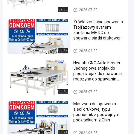
automatycznego
pozycjonowania 2000
Maszyna do spawania siatki
02:08
2026-07-29
mm dla szybkiej produkcji
drucianej
Źródło zasilania spawania
Trójfazowy system
zasilania MF DC do
spawarki siatki drukowej
Maszyna do spawania siatki
00:42
2025-08-20
drucianej
Hwashi CNC Auto Feeder
Jednogłowa stojak do
pieca stojak do spawania,
maszyna do spawania
sieci drutowej / stojak
kuchenny automatyczna
Maszyna do spawania siatki
00:43
2025-07-22
maszyna do spawania
drucianej
sieci drutowej
Maszyna do spawania
sieci drukowej typu
podnośnik z podwójnym
podkładkiem z Chin
Maszyna do spawania siatki
06:21
2024-06-25