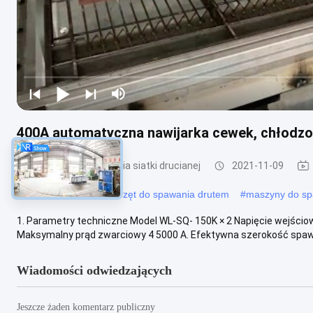
400A automatyczna nawijarka cewek, chłodzo
Maszyna do spawania siatki drucianej
2021-11-09
#
spawacze drutu
#
sprzęt do spawania drutem
#
maszyny do sp
1. Parametry techniczne Model WL-SQ- 150K × 2 Napięcie wejścio
Maksymalny prąd zwarciowy 4 5000 A. Efektywna szerokość spaw
Wiadomości odwiedzających
Jeszcze żaden komentarz publiczny