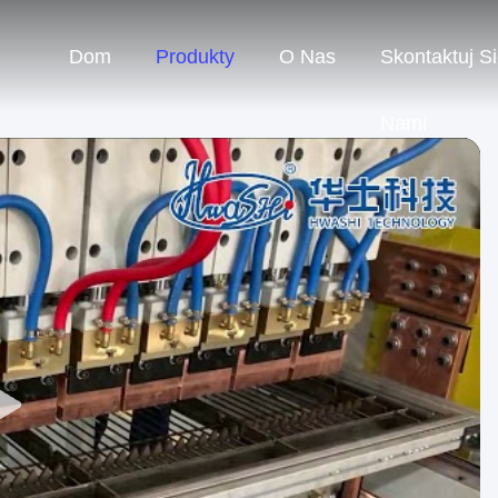
Dom
Produkty
O Nas
Skontaktuj S
Nami