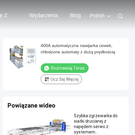
ię Z
Wydarzenia
Blog
Polish
400A automatyczna nawijarka cewek,
chłodzone automaty z dużą prędkością
Rozmawiaj Teraz.
Ucz Się Więcej
Powiązane wideo
Szybka zgrzewarka do
siatki drucianej z
napędem serwo z
systemem