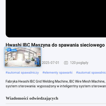
Hwashi IBC Maszyna do spawania sieciowego 
gięcia ramy IBC
Spawarka IBC
2025-07-01
120 poglądy
#
automat spawalniczy
#
elementy spawarki
#
automat spawalni
Fabryka Hwashi IBC Grid Welding Machine, IBC Wire Mesh Machine, 
system sterowania: wyposażony w inteligentny system sterowania,
Wiadomości odwiedzających