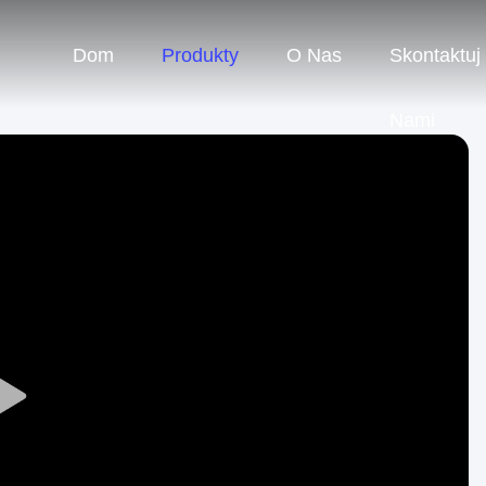
Dom
Produkty
O Nas
Skontaktuj
Nami
Play
Video