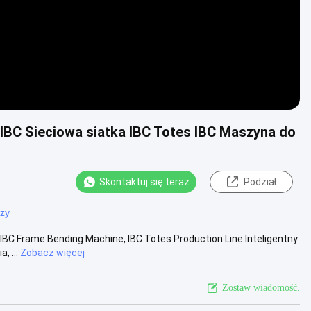
IBC Sieciowa siatka IBC Totes IBC Maszyna do
Skontaktuj się teraz
Podział
czy
IBC Frame Bending Machine, IBC Totes Production Line Inteligentny
 ...
Zobacz więcej
Zostaw wiadomość.