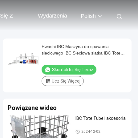
 Się Z
Wydarzenia
Polish
Hwashi IBC Maszyna do spawania
sieciowego IBC Sieciowa siatka IBC Totes
IBC Maszyna do gięcia ramy IBC
Skontaktuj Się Teraz
Ucz Się Więcej
Powiązane wideo
IBC Tote Tube i akcesoria
Spawarka IBC
2024-12-02