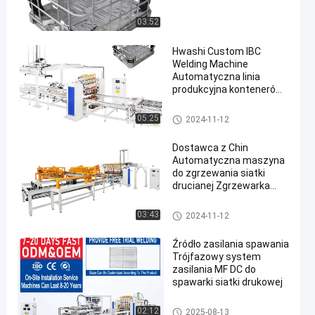
03:52
Hwashi Custom IBC
Welding Machine
Automatyczna linia
produkcyjna kontenerów
masowych
Spawarka IBC
05:25
2024-11-12
Dostawca z Chin
Automatyczna maszyna
do zgrzewania siatki
drucianej Zgrzewarka
punktowa półek z drutu
ze stali nierdzewnej
Maszyna do spawania siatki
03:43
2024-11-12
drucianej
Źródło zasilania spawania
Trójfazowy system
zasilania MF DC do
spawarki siatki drukowej
Maszyna do spawania siatki
02:12
2025-08-13